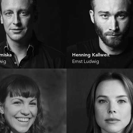
miska
Henning Kallweit
wig
Ernst Ludwig