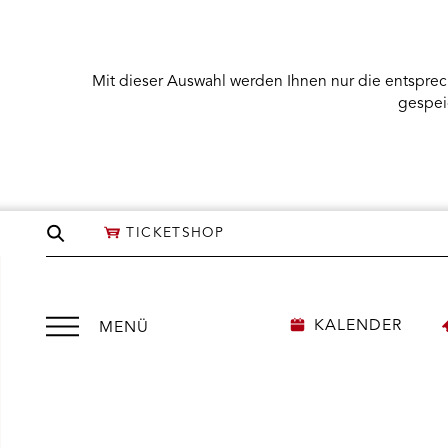
Mit dieser Auswahl werden Ihnen nur die entsprec
gespei
Seite
TICKETSHOP
durchsuchen
Menü
KALENDER
MENÜ
öffnen
We
need
NÜ KARTENKAUF ÖFFNEN