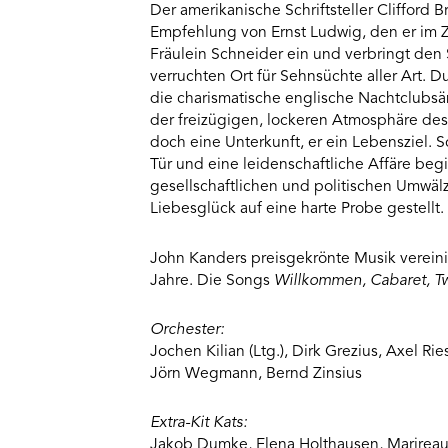
Der amerikanische Schriftsteller Clifford B
Usercentrics
Empfehlung von Ernst Ludwig, den er im Z
Consent
Fräulein Schneider ein und verbringt den
Management
Platform
verruchten Ort für Sehnsüchte aller Art. 
die charismatische englische Nachtclubsäng
der freizügigen, lockeren Atmosphäre des 
doch eine Unterkunft, er ein Lebensziel. S
Tür und eine leidenschaftliche Affäre be
gesellschaftlichen und politischen Umwäl
Liebesglück auf eine harte Probe gestellt.
John Kanders preisgekrönte Musik verein
Jahre. Die Songs
Willkommen, Cabaret, T
Orchester:
Jochen Kilian (Ltg.), Dirk Grezius, Axel R
Jörn Wegmann, Bernd Zinsius
Extra-Kit Kats:
Jakob Dumke, Elena Holthausen, Marireau 