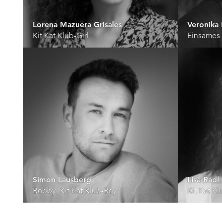
Lorena Mazuera Grisales
Veronik
Kit Kat Klub-Girl
Einsames G
Simon Lausberg
Lisa Radl
Bobby, Kit Kat Klub-Boy
Kit Kat Kl