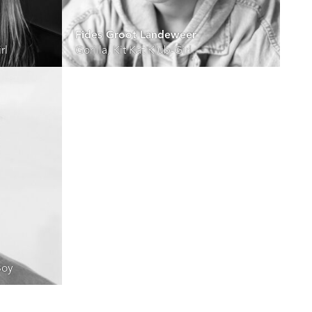
Fides Groot Landeweer
rl
Gorilla, Kit Kat Klub-Girl
Boy