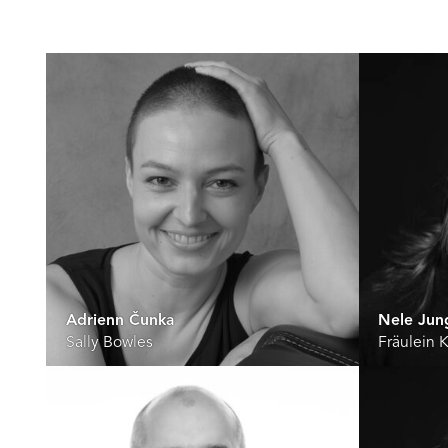
Adrienn Čunka
Nele Jun
Sally Bowles
Fräulein 