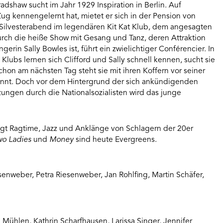
radshaw sucht im Jahr 1929 Inspiration in Berlin. Auf
ug kennengelernt hat, mietet er sich in der Pension von
 Silvesterabend im legendären Kit Kat Klub, dem angesagten
Durch die heiße Show mit Gesang und Tanz, deren Attraktion
erin Sally Bowles ist, führt ein zwielichtiger Conférencier. In
Klubs lernen sich Clifford und Sally schnell kennen, sucht sie
chon am nächsten Tag steht sie mit ihren Koffern vor seiner
ginnt. Doch vor dem Hintergrund der sich ankündigenden
zungen durch die Nationalsozialisten wird das junge
igt Ragtime, Jazz und Anklänge von Schlagern der 20er
wo Ladies
und
Money
sind heute Evergreens.
iesenweber, Petra Riesenweber, Jan Rohlfing, Martin Schäfer,
Mühlen, Kathrin Scharfhausen, Larissa Singer, Jennifer