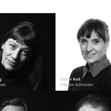
g
Esther Keil
Kost
Fräulein Schneider