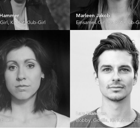
a Hammer
Marleen Jakob
irl, Kit Kat Klub-Girl
Einsames Girl, Kit Kat Klub-Gi
Lars Wandres
ub-Girl
Bobby, Gorilla, Kit Kat Klub-