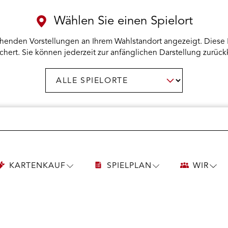
Wählen Sie einen Spielort
henden Vorstellungen an Ihrem Wahlstandort angezeigt. Diese 
chert. Sie können jederzeit zur anfänglichen Darstellung zurück
Spielort
AUSWAHL BESTÄTIGEN
wählen:
KARTENKAUF
SPIELPLAN
WIR
UNTERMENÜ
UNTERMENÜ
UNT
KARTENKAUF
SPIELPLAN
WIR
ÖFFNEN
ÖFFNEN
ÖFF