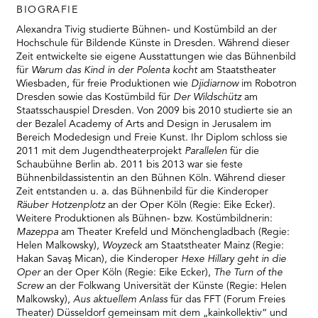
RMENÜ BESUCH ÖFFNEN
BIOGRAFIE
Alexandra Tivig studierte Bühnen- und Kostümbild an der
Hochschule für Bildende Künste in Dresden. Während dieser
Zeit entwickelte sie eigene Ausstattungen wie das Bühnenbild
für
Warum das Kind in der Polenta kocht
am Staatstheater
Wiesbaden, für freie Produktionen wie
Djidiarnow
im Robotron
Dresden sowie das Kostümbild für
Der Wildschütz
am
Staatsschauspiel Dresden. Von 2009 bis 2010 studierte sie an
der Bezalel Academy of Arts and Design in Jerusalem im
Bereich Modedesign und Freie Kunst. Ihr Diplom schloss sie
2011 mit dem Jugendtheaterprojekt
Parallelen
für die
Schaubühne Berlin ab. 2011 bis 2013 war sie feste
Bühnenbildassistentin an den Bühnen Köln. Während dieser
Zeit entstanden u. a. das Bühnenbild für die Kinderoper
Räuber Hotzenplotz
an der Oper Köln (Regie: Eike Ecker).
Weitere Produktionen als Bühnen- bzw. Kostümbildnerin:
Mazeppa
am Theater Krefeld und Mönchengladbach (Regie:
Helen Malkowsky),
Woyzeck
am Staatstheater Mainz (Regie:
Hakan Savaş Mican), die Kinderoper
Hexe Hillary geht in die
Oper
an der Oper Köln (Regie: Eike Ecker),
The Turn of the
Screw
an der Folkwang Universität der Künste (Regie: Helen
Malkowsky),
Aus aktuellem Anlass
für das FFT (Forum Freies
Theater) Düsseldorf gemeinsam mit dem „kainkollektiv“ und