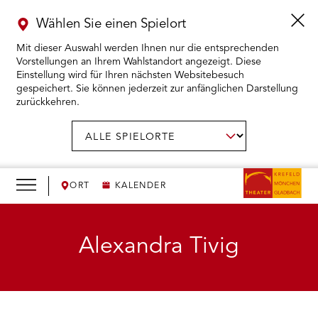
Wählen Sie einen Spielort
Mit dieser Auswahl werden Ihnen nur die entsprechenden
Vorstellungen an Ihrem Wahlstandort angezeigt. Diese
Einstellung wird für Ihren nächsten Websitebesuch
gespeichert. Sie können jederzeit zur anfänglichen Darstellung
zurückkehren.
Menü
öffnen
AUSWAHL BESTÄTIGEN
Spielort
wählen:
RMENÜ KARTENKAUF ÖFFNEN
RMENÜ SPIELPLAN ÖFFNEN
ORT
KALENDER
RMENÜ WIR ÖFFNEN
Alexandra Tivig
RMENÜ DAS THEATER ÖFFNEN
RMENÜ THEATERPÄDAGOGIK ÖFFNEN