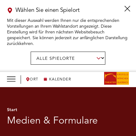
Wählen Sie einen Spielort
Mit dieser Auswahl werden Ihnen nur die entsprechenden
Vorstellungen an Ihrem Wahlstandort angezeigt. Diese
Einstellung wird für Ihren nächsten Websitebesuch
gespeichert. Sie können jederzeit zur anfänglichen Darstellung
zurückkehren.
Menü
öffnen
AUSWAHL BESTÄTIGEN
Spielort
wählen:
RMENÜ KARTENKAUF ÖFFNEN
RMENÜ SPIELPLAN ÖFFNEN
ORT
KALENDER
RMENÜ WIR ÖFFNEN
Start
RMENÜ DAS THEATER ÖFFNEN
Medien & Formulare
RMENÜ THEATERPÄDAGOGIK ÖFFNEN