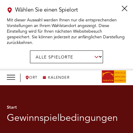
Wählen Sie einen Spielort
Mit dieser Auswahl werden Ihnen nur die entsprechenden
Vorstellungen an Ihrem Wahlstandort angezeigt. Diese
Einstellung wird für Ihren nächsten Websitebesuch
gespeichert. Sie können jederzeit zur anfänglichen Darstellung
zurückkehren.
Menü
öffnen
AUSWAHL BESTÄTIGEN
Spielort
wählen:
RMENÜ KARTENKAUF ÖFFNEN
RMENÜ SPIELPLAN ÖFFNEN
ORT
KALENDER
RMENÜ WIR ÖFFNEN
Start
RMENÜ DAS THEATER ÖFFNEN
Gewinnspielbedingungen
RMENÜ THEATERPÄDAGOGIK ÖFFNEN