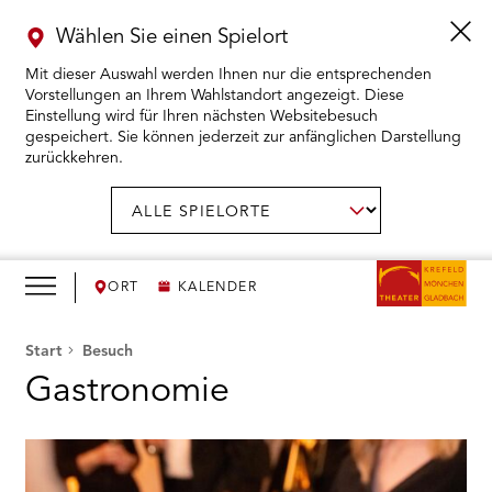
Wählen Sie einen Spielort
Mit dieser Auswahl werden Ihnen nur die entsprechenden
Vorstellungen an Ihrem Wahlstandort angezeigt. Diese
Einstellung wird für Ihren nächsten Websitebesuch
gespeichert. Sie können jederzeit zur anfänglichen Darstellung
zurückkehren.
Menü
öffnen
AUSWAHL BESTÄTIGEN
Spielort
wählen:
RMENÜ KARTENKAUF ÖFFNEN
RMENÜ SPIELPLAN ÖFFNEN
ORT
KALENDER
RMENÜ WIR ÖFFNEN
Start
Besuch
Gastronomie
RMENÜ DAS THEATER ÖFFNEN
RMENÜ THEATERPÄDAGOGIK ÖFFNEN