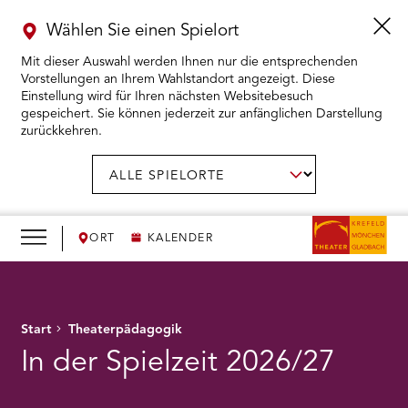
Wählen Sie einen Spielort
Mit dieser Auswahl werden Ihnen nur die entsprechenden
Vorstellungen an Ihrem Wahlstandort angezeigt. Diese
Einstellung wird für Ihren nächsten Websitebesuch
gespeichert. Sie können jederzeit zur anfänglichen Darstellung
zurückkehren.
Menü
öffnen
AUSWAHL BESTÄTIGEN
Spielort
wählen:
RMENÜ KARTENKAUF ÖFFNEN
RMENÜ SPIELPLAN ÖFFNEN
ORT
KALENDER
RMENÜ WIR ÖFFNEN
Start
Theaterpädagogik
RMENÜ DAS THEATER ÖFFNEN
In der Spielzeit 2026/27
RMENÜ THEATERPÄDAGOGIK ÖFFNEN