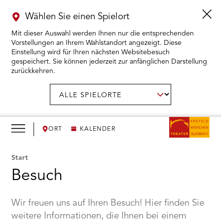
Wählen Sie einen Spielort
Mit dieser Auswahl werden Ihnen nur die entsprechenden
Vorstellungen an Ihrem Wahlstandort angezeigt. Diese
Einstellung wird für Ihren nächsten Websitebesuch
gespeichert. Sie können jederzeit zur anfänglichen Darstellung
zurückkehren.
Menü
öffnen
AUSWAHL BESTÄTIGEN
Spielort
wählen:
RMENÜ KARTENKAUF ÖFFNEN
RMENÜ SPIELPLAN ÖFFNEN
ORT
KALENDER
RMENÜ WIR ÖFFNEN
Start
Besuch
RMENÜ DAS THEATER ÖFFNEN
Wir freuen uns auf Ihren Besuch! Hier finden Sie
RMENÜ THEATERPÄDAGOGIK ÖFFNEN
weitere Informationen, die Ihnen bei einem