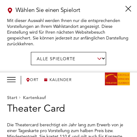
Wählen Sie einen Spielort
Mit dieser Auswahl werden Ihnen nur die entsprechenden
Vorstellungen an Ihrem Wahlstandort angezeigt. Diese
Einstellung wird für Ihren nächsten Websitebesuch
gespeichert. Sie können jederzeit zur anfänglichen Darstellung
zurückkehren.
Menü
öffnen
AUSWAHL BESTÄTIGEN
Spielort
wählen:
RMENÜ KARTENKAUF ÖFFNEN
RMENÜ SPIELPLAN ÖFFNEN
ORT
KALENDER
RMENÜ WIR ÖFFNEN
Start
Kartenkauf
Theater Card
RMENÜ DAS THEATER ÖFFNEN
Die Theatercard berechtigt ein Jahr lang zum Erwerb von je
RMENÜ THEATERPÄDAGOGIK ÖFFNEN
einer Tageskarte pro Vorstellung zum halben Preis bzw.
Mindestentgelt. Sie kostet 110 € und gilt auch für Konzerte,