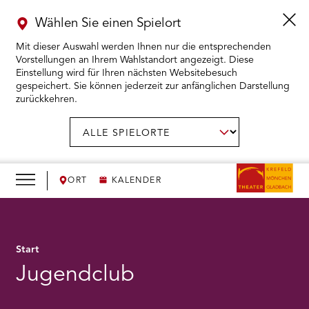
Wählen Sie einen Spielort
Mit dieser Auswahl werden Ihnen nur die entsprechenden
Vorstellungen an Ihrem Wahlstandort angezeigt. Diese
Einstellung wird für Ihren nächsten Websitebesuch
gespeichert. Sie können jederzeit zur anfänglichen Darstellung
zurückkehren.
Menü
öffnen
AUSWAHL BESTÄTIGEN
Spielort
wählen:
RMENÜ KARTENKAUF ÖFFNEN
RMENÜ SPIELPLAN ÖFFNEN
ORT
KALENDER
RMENÜ WIR ÖFFNEN
Start
RMENÜ DAS THEATER ÖFFNEN
Jugendclub
RMENÜ THEATERPÄDAGOGIK ÖFFNEN