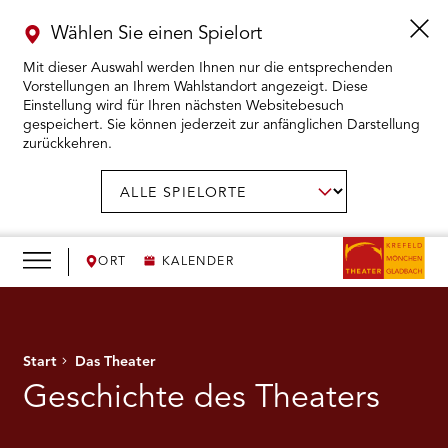
Wählen Sie einen Spielort
Mit dieser Auswahl werden Ihnen nur die entsprechenden
Vorstellungen an Ihrem Wahlstandort angezeigt. Diese
Einstellung wird für Ihren nächsten Websitebesuch
gespeichert. Sie können jederzeit zur anfänglichen Darstellung
zurückkehren.
Menü
öffnen
AUSWAHL BESTÄTIGEN
Spielort
wählen:
RMENÜ KARTENKAUF ÖFFNEN
RMENÜ SPIELPLAN ÖFFNEN
ORT
KALENDER
RMENÜ WIR ÖFFNEN
Start
Das Theater
RMENÜ DAS THEATER ÖFFNEN
Geschichte des Theaters
RMENÜ THEATERPÄDAGOGIK ÖFFNEN