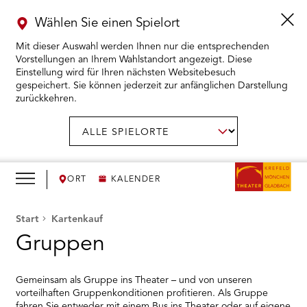
Wählen Sie einen Spielort
Mit dieser Auswahl werden Ihnen nur die entsprechenden
Vorstellungen an Ihrem Wahlstandort angezeigt. Diese
Einstellung wird für Ihren nächsten Websitebesuch
gespeichert. Sie können jederzeit zur anfänglichen Darstellung
zurückkehren.
Menü
öffnen
AUSWAHL BESTÄTIGEN
Spielort
wählen:
RMENÜ KARTENKAUF ÖFFNEN
RMENÜ SPIELPLAN ÖFFNEN
ORT
KALENDER
RMENÜ WIR ÖFFNEN
Start
Kartenkauf
Gruppen
RMENÜ DAS THEATER ÖFFNEN
Gemeinsam als Gruppe ins Theater – und von unseren
RMENÜ THEATERPÄDAGOGIK ÖFFNEN
vorteilhaften Gruppenkonditionen profitieren. Als Gruppe
fahren Sie entweder mit einem Bus ins Theater oder auf eigene