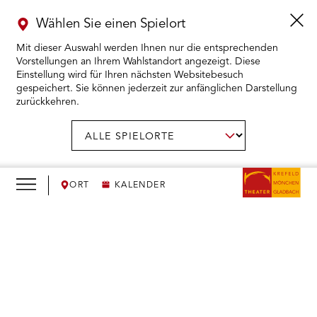
Wählen Sie einen Spielort
Mit dieser Auswahl werden Ihnen nur die entsprechenden
Vorstellungen an Ihrem Wahlstandort angezeigt. Diese
Einstellung wird für Ihren nächsten Websitebesuch
gespeichert. Sie können jederzeit zur anfänglichen Darstellung
zurückkehren.
Menü
öffnen
AUSWAHL BESTÄTIGEN
Spielort
wählen:
RMENÜ KARTENKAUF ÖFFNEN
RMENÜ SPIELPLAN ÖFFNEN
ORT
KALENDER
RMENÜ WIR ÖFFNEN
We
need
RMENÜ DAS THEATER ÖFFNEN
your
consent
RMENÜ THEATERPÄDAGOGIK ÖFFNEN
to load