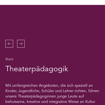
RMENÜ BESUCH ÖFFNEN
the
Youtube
service!
This
content
is
not
permitted
to
Zurück
Weiter
load
due
to
Start
trackers
that
Theaterpädagogik
are
not
disclosed
to
Mit umfangreichen Angeboten, die sich speziell an
the
visitor.
Kinder, Jugendliche, Schüler und Lehrer richten, führen
The
unsere Theaterpädagoginnen junge Leute auf
website
behutsame, kreative und integrative Weise an Kultur
owner