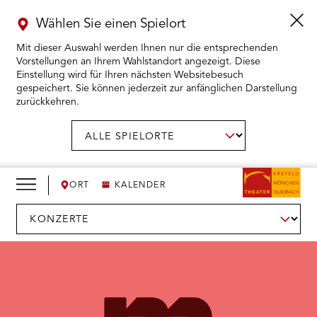
Wählen Sie einen Spielort
Mit dieser Auswahl werden Ihnen nur die entsprechenden
Vorstellungen an Ihrem Wahlstandort angezeigt. Diese
Einstellung wird für Ihren nächsten Websitebesuch
gespeichert. Sie können jederzeit zur anfänglichen Darstellung
zurückkehren.
Menü
öffnen
AUSWAHL BESTÄTIGEN
Spielort
wählen:
RMENÜ KARTENKAUF ÖFFNEN
RMENÜ SPIELPLAN ÖFFNEN
ORT
KALENDER
RMENÜ WIR ÖFFNEN
Sparte
wählen:
RMENÜ DAS THEATER ÖFFNEN
RMENÜ THEATERPÄDAGOGIK ÖFFNEN