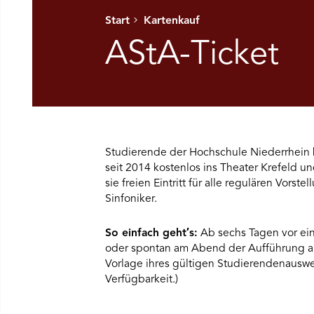
Start
Kartenkauf
Ü SPIELPLAN ÖFFNEN
AStA-Ticket
NÜ WIR ÖFFNEN
NÜ DAS THEATER ÖFFNEN
Studierende der Hochschule Niederrhein
NÜ THEATERPÄDAGOGIK ÖFFNEN
seit 2014 kostenlos ins Theater Krefeld 
sie freien Eintritt für alle regulären Vors
NÜ BESUCH ÖFFNEN
Sinfoniker.
So einfach geht′s:
Ab sechs Tagen vor ein
oder spontan am Abend der Aufführung a
Vorlage ihres gültigen Studierendenauswei
Verfügbarkeit.)