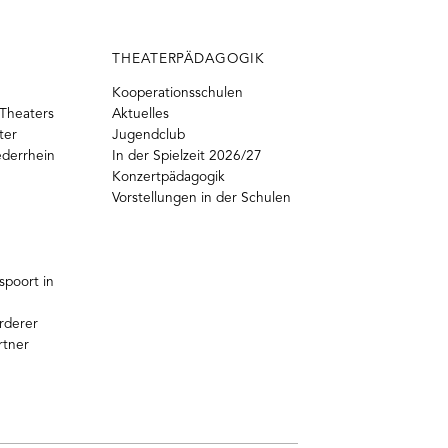
THEATERPÄDAGOGIK
Kooperationsschulen
Theaters
Aktuelles
ter
Jugendclub
ederrhein
In der Spielzeit 2026/27
Konzertpädagogik
Vorstellungen in der Schulen
poort in
rderer
rtner