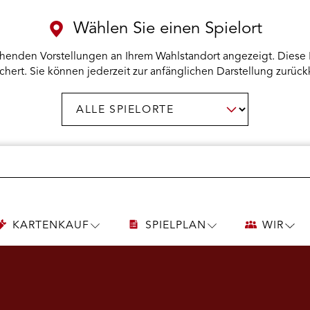
Wählen Sie einen Spielort
henden Vorstellungen an Ihrem Wahlstandort angezeigt. Diese 
chert. Sie können jederzeit zur anfänglichen Darstellung zurück
Spielort
AUSWAHL BESTÄTIGEN
wählen:
KARTENKAUF
SPIELPLAN
WIR
UNTERMENÜ
UNTERMENÜ
UNT
KARTENKAUF
SPIELPLAN
WIR
ÖFFNEN
ÖFFNEN
ÖFF