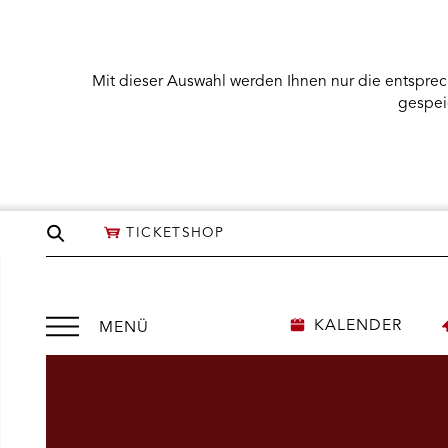
Mit dieser Auswahl werden Ihnen nur die entsprec
gespei
Seite
TICKETSHOP
durchsuchen
Menü
KALENDER
MENÜ
öffnen
NÜ KARTENKAUF ÖFFNEN