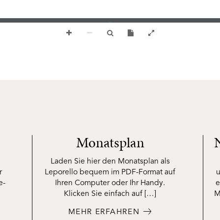
Drama Time!
Monatsplan
Laden Sie hier den Monatsplan als
r
Leporello bequem im PDF-Format auf
u
e-
Ihren Computer oder Ihr Handy.
e
Klicken Sie einfach auf […]
M
MEHR ERFAHREN