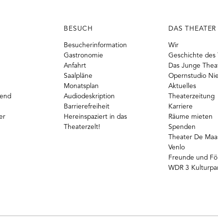
BESUCH
DAS THEATER
Besucherinformation
Wir
Gastronomie
Geschichte des 
Anfahrt
Das Junge Thea
Saalpläne
Opernstudio Ni
Monatsplan
Aktuelles
gend
Audiodeskription
Theaterzeitung
Barrierefreiheit
Karriere
er
Hereinspaziert in das
Räume mieten
Theaterzelt!
Spenden
Theater De Maas
Venlo
Freunde und Fö
WDR 3 Kulturpa