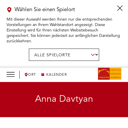
Wählen Sie einen Spielort
Mit dieser Auswahl werden Ihnen nur die entsprechenden
Vorstellungen an Ihrem Wahlstandort angezeigt. Diese
Einstellung wird für Ihren nächsten Websitebesuch
gespeichert. Sie können jederzeit zur anfänglichen Darstellung
zurückkehren.
Menü
öffnen
AUSWAHL BESTÄTIGEN
Spielort
wählen:
RMENÜ KARTENKAUF ÖFFNEN
RMENÜ SPIELPLAN ÖFFNEN
ORT
KALENDER
RMENÜ WIR ÖFFNEN
Anna Davtyan
RMENÜ DAS THEATER ÖFFNEN
RMENÜ THEATERPÄDAGOGIK ÖFFNEN