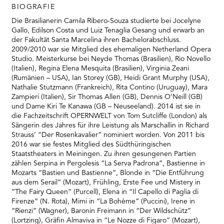
RMENÜ BESUCH ÖFFNEN
BIOGRAFIE
Die Brasilianerin Camila Ribero-Souza studierte bei Jocelyne
Gallo, Edilson Costa und Luiz Tenaglia Gesang und erwarb an
der Fakultät Santa Marcelina ihren Bachelorabschluss.
2009/2010 war sie Mitglied des ehemaligen Netherland Opera
Studio. Meisterkurse bei Neyde Thomas (Brasilien), Rio Novello
(Italien), Regina Elena Mesquita (Brasilien), Virginia Zeani
(Rumänien – USA), Ian Storey (GB), Heidi Grant Murphy (USA),
Nathalie Stutzmann (Frankreich), Rita Contino (Uruguay), Mara
Zampieri (Italien), Sir Thomas Allen (GB), Dennis O’Neill (GB)
und Dame Kiri Te Kanawa (GB – Neuseeland). 2014 ist sie in
die Fachzeitschrift OPERNWELT von Tom Sutcliffe (London) als
Sängerin des Jahres für ihre Leistung als Marschallin in Richard
Strauss’ “Der Rosenkavalier” nominiert worden. Von 2011 bis
2016 war sie festes Mitglied des Südthüringischen
Staatstheaters in Meiningen. Zu ihren gesungenen Partien
zählen Serpina in Pergolesis “La Serva Padrona”, Bastienne in
Mozarts “Bastien und Bastienne”, Blonde in “Die Entführung
aus dem Serail” (Mozart), Frühling, Erste Fee und Mistery in
“The Fairy Queen” (Purcell), Elena in “Il Capello di Paglia di
Firenze” (N. Rota), Mimi in “La Bohème” (Puccini), Irene in
“Rienzi” (Wagner), Baronin Freimann in “Der Wildschütz”
(Lortzing), Gräfin Almaviva in “Le Nozze di Figaro” (Mozart),