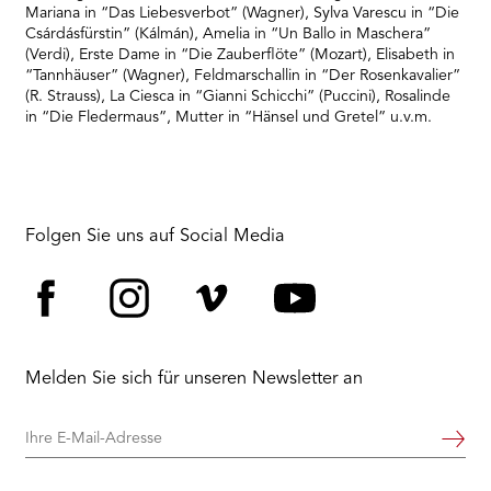
Mariana in “Das Liebesverbot” (Wagner), Sylva Varescu in “Die
Csárdásfürstin” (Kálmán), Amelia in “Un Ballo in Maschera”
(Verdi), Erste Dame in “Die Zauberflöte” (Mozart), Elisabeth in
“Tannhäuser” (Wagner), Feldmarschallin in “Der Rosenkavalier”
(R. Strauss), La Ciesca in “Gianni Schicchi” (Puccini), Rosalinde
in “Die Fledermaus”, Mutter in “Hänsel und Gretel” u.v.m.
Folgen Sie uns auf Social Media
Facebook
Instagram
Vimeo
YouTube
Melden Sie sich für unseren Newsletter an
Ihre
Weiter
E-
Mail-
Adresse