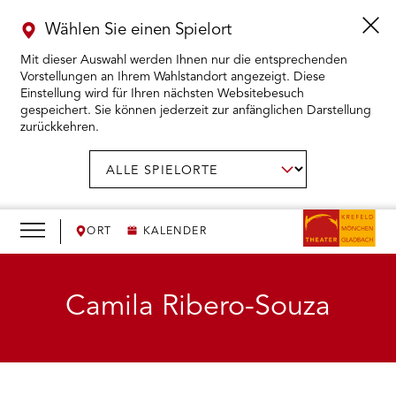
Wählen Sie einen Spielort
Mit dieser Auswahl werden Ihnen nur die entsprechenden
Vorstellungen an Ihrem Wahlstandort angezeigt. Diese
Einstellung wird für Ihren nächsten Websitebesuch
gespeichert. Sie können jederzeit zur anfänglichen Darstellung
zurückkehren.
Menü
öffnen
AUSWAHL BESTÄTIGEN
Spielort
wählen:
RMENÜ KARTENKAUF ÖFFNEN
RMENÜ SPIELPLAN ÖFFNEN
ORT
KALENDER
RMENÜ WIR ÖFFNEN
Camila Ribero-Souza
RMENÜ DAS THEATER ÖFFNEN
RMENÜ THEATERPÄDAGOGIK ÖFFNEN