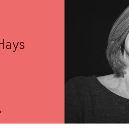
Hays
er