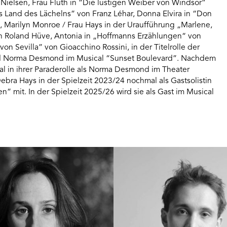
Nielsen, Frau Fluth in “Die lustigen Weiber von Windsor”
as Land des Lächelns” von Franz Léhar, Donna Elvira in “Don
Marilyn Monroe / Frau Hays in der Uraufführung „Marlene,
on Roland Hüve, Antonia in „Hoffmanns Erzählungen“ von
on Sevilla” von Gioacchino Rossini, in der Titelrolle der
nd Norma Desmond im Musical “Sunset Boulevard”. Nachdem
Mal in ihrer Paraderolle als Norma Desmond im Theater
bra Hays in der Spielzeit 2023/24 nochmal als Gastsolistin
” mit. In der Spielzeit 2025/26 wird sie als Gast im Musical