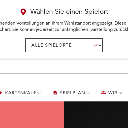
Wählen Sie einen Spielort
henden Vorstellungen an Ihrem Wahlstandort angezeigt. Diese 
chert. Sie können jederzeit zur anfänglichen Darstellung zurück
Spielort
AUSWAHL BESTÄTIGEN
wählen:
KARTENKAUF
SPIELPLAN
WIR
UNTERMENÜ
UNTERMENÜ
UNT
KARTENKAUF
SPIELPLAN
WIR
ÖFFNEN
ÖFFNEN
ÖFF