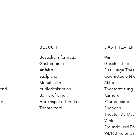
BESUCH
DAS THEATER
Besucherinformation
Wir
Gastronomie
Geschichte des 
Anfahrt
Das Junge Thea
Saalpläne
Opernstudio Ni
Monatsplan
Aktuelles
gend
Audiodeskription
Theaterzeitung
Barrierefreiheit
Karriere
er
Hereinspaziert in das
Räume mieten
Theaterzelt!
Spenden
Theater De Maas
Venlo
Freunde und Fö
WDR 3 Kulturpa