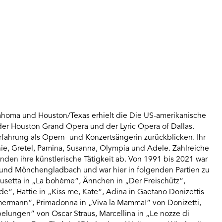
ahoma und Houston/Texas erhielt die Die US-amerikanische
er Houston Grand Opera und der Lyric Opera of Dallas.
fahrung als Opern- und Konzertsängerin zurückblicken. Ihr
hie, Gretel, Pamina, Susanna, Olympia und Adele. Zahlreiche
den ihre künstlerische Tätigkeit ab. Von 1991 bis 2021 war
 und Mönchengladbach und war hier in folgenden Partien zu
 Musetta in „La bohème“, Ännchen in „Der Freischütz”,
“, Hattie in „Kiss me, Kate“, Adina in Gaetano Donizettis
mermann“, Primadonna in „Viva la Mamma!“ von Donizetti,
belungen” von Oscar Straus, Marcellina in „Le nozze di