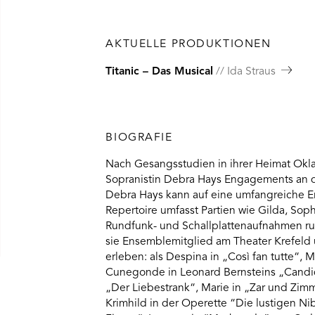
AKTUELLE PRODUKTIONEN
Titanic – Das Musical
Ida Straus
BIOGRAFIE
Nach Gesangsstudien in ihrer Heimat Okl
Sopranistin Debra Hays Engagements an d
Debra Hays kann auf eine umfangreiche Er
Repertoire umfasst Partien wie Gilda, Sop
Rundfunk- und Schallplattenaufnahmen run
sie Ensemblemitglied am Theater Krefeld
erleben: als Despina in „Così fan tutte“,
Cunegonde in Leonard Bernsteins „Candide
„Der Liebestrank“, Marie in „Zar und Zim
Krimhild in der Operette “Die lustigen Ni