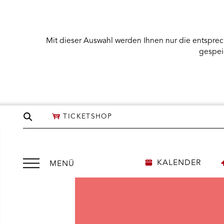
Mit dieser Auswahl werden Ihnen nur die entsprec
gespei
Seite
TICKETSHOP
durchsuchen
Menü
KALENDER
MENÜ
öffnen
NÜ KARTENKAUF ÖFFNEN