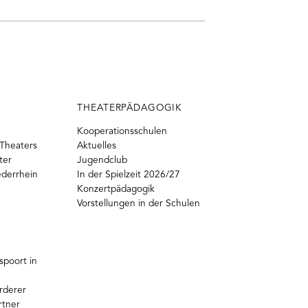
THEATERPÄDAGOGIK
Kooperationsschulen
Theaters
Aktuelles
ter
Jugendclub
ederrhein
In der Spielzeit 2026/27
Konzertpädagogik
Vorstellungen in der Schulen
poort in
rderer
rtner