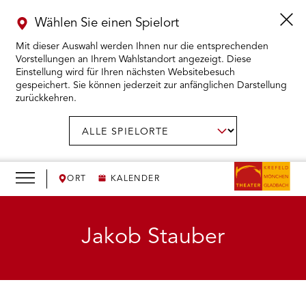
Wählen Sie einen Spielort
Mit dieser Auswahl werden Ihnen nur die entsprechenden
Vorstellungen an Ihrem Wahlstandort angezeigt. Diese
Einstellung wird für Ihren nächsten Websitebesuch
gespeichert. Sie können jederzeit zur anfänglichen Darstellung
zurückkehren.
Menü
öffnen
AUSWAHL BESTÄTIGEN
Spielort
wählen:
RMENÜ KARTENKAUF ÖFFNEN
RMENÜ SPIELPLAN ÖFFNEN
ORT
KALENDER
RMENÜ WIR ÖFFNEN
Jakob Stauber
RMENÜ DAS THEATER ÖFFNEN
RMENÜ THEATERPÄDAGOGIK ÖFFNEN