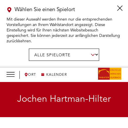
Wählen Sie einen Spielort
Mit dieser Auswahl werden Ihnen nur die entsprechenden
Vorstellungen an Ihrem Wahlstandort angezeigt. Diese
Einstellung wird für Ihren nächsten Websitebesuch
gespeichert. Sie können jederzeit zur anfänglichen Darstellung
zurückkehren.
Menü
öffnen
AUSWAHL BESTÄTIGEN
Spielort
wählen:
RMENÜ KARTENKAUF ÖFFNEN
RMENÜ SPIELPLAN ÖFFNEN
ORT
KALENDER
RMENÜ WIR ÖFFNEN
Jochen Hartman-Hilter
RMENÜ DAS THEATER ÖFFNEN
RMENÜ THEATERPÄDAGOGIK ÖFFNEN