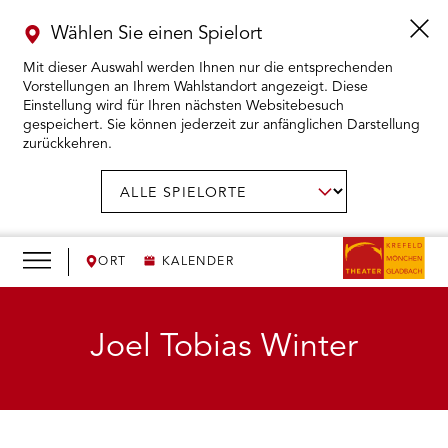
Wählen Sie einen Spielort
Mit dieser Auswahl werden Ihnen nur die entsprechenden
Vorstellungen an Ihrem Wahlstandort angezeigt. Diese
Einstellung wird für Ihren nächsten Websitebesuch
gespeichert. Sie können jederzeit zur anfänglichen Darstellung
zurückkehren.
Menü
öffnen
AUSWAHL BESTÄTIGEN
Spielort
wählen:
RMENÜ KARTENKAUF ÖFFNEN
RMENÜ SPIELPLAN ÖFFNEN
ORT
KALENDER
RMENÜ WIR ÖFFNEN
Joel Tobias Winter
RMENÜ DAS THEATER ÖFFNEN
RMENÜ THEATERPÄDAGOGIK ÖFFNEN