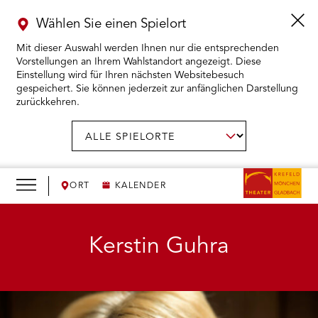
Wählen Sie einen Spielort
Mit dieser Auswahl werden Ihnen nur die entsprechenden
Vorstellungen an Ihrem Wahlstandort angezeigt. Diese
Einstellung wird für Ihren nächsten Websitebesuch
gespeichert. Sie können jederzeit zur anfänglichen Darstellung
zurückkehren.
Menü
öffnen
AUSWAHL BESTÄTIGEN
Spielort
wählen:
RMENÜ KARTENKAUF ÖFFNEN
RMENÜ SPIELPLAN ÖFFNEN
ORT
KALENDER
RMENÜ WIR ÖFFNEN
Kerstin Guhra
RMENÜ DAS THEATER ÖFFNEN
RMENÜ THEATERPÄDAGOGIK ÖFFNEN