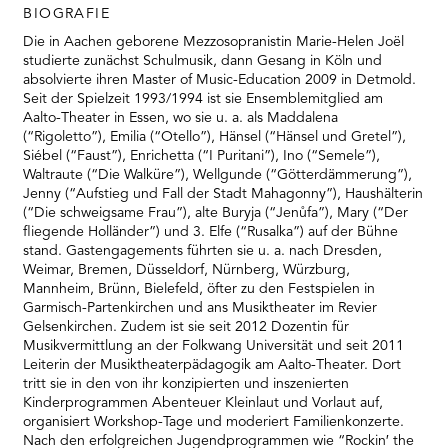
RMENÜ BESUCH ÖFFNEN
BIOGRAFIE
Die in Aachen geborene Mezzosopranistin Marie-Helen Joël
studierte zunächst Schulmusik, dann Gesang in Köln und
absolvierte ihren Master of Music-Education 2009 in Detmold.
Seit der Spielzeit 1993/1994 ist sie Ensemblemitglied am
Aalto-Theater in Essen, wo sie u. a. als Maddalena
(“Rigoletto”), Emilia (“Otello”), Hänsel (“Hänsel und Gretel”),
Siébel (“Faust”), Enrichetta (“I Puritani”), Ino (“Semele”),
Waltraute (“Die Walküre”), Wellgunde (“Götterdämmerung”),
Jenny (“Aufstieg und Fall der Stadt Mahagonny”), Haushälterin
(“Die schweigsame Frau”), alte Buryja (“Jenůfa”), Mary (“Der
fliegende Holländer”) und 3. Elfe (“Rusalka”) auf der Bühne
stand. Gastengagements führten sie u. a. nach Dresden,
Weimar, Bremen, Düsseldorf, Nürnberg, Würzburg,
Mannheim, Brünn, Bielefeld, öfter zu den Festspielen in
Garmisch-Partenkirchen und ans Musiktheater im Revier
Gelsenkirchen. Zudem ist sie seit 2012 Dozentin für
Musikvermittlung an der Folkwang Universität und seit 2011
Leiterin der Musiktheaterpädagogik am Aalto-Theater. Dort
tritt sie in den von ihr konzipierten und inszenierten
Kinderprogrammen Abenteuer Kleinlaut und Vorlaut auf,
organisiert Workshop-Tage und moderiert Familienkonzerte.
Nach den erfolgreichen Jugendprogrammen wie “Rockin′ the