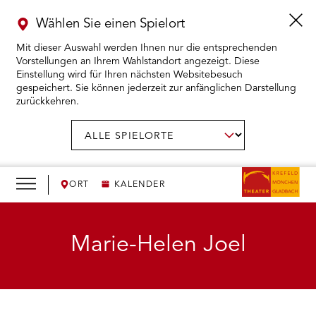
Wählen Sie einen Spielort
Mit dieser Auswahl werden Ihnen nur die entsprechenden
Vorstellungen an Ihrem Wahlstandort angezeigt. Diese
Einstellung wird für Ihren nächsten Websitebesuch
gespeichert. Sie können jederzeit zur anfänglichen Darstellung
zurückkehren.
Menü
öffnen
AUSWAHL BESTÄTIGEN
Spielort
wählen:
RMENÜ KARTENKAUF ÖFFNEN
RMENÜ SPIELPLAN ÖFFNEN
ORT
KALENDER
RMENÜ WIR ÖFFNEN
Marie-Helen Joel
RMENÜ DAS THEATER ÖFFNEN
RMENÜ THEATERPÄDAGOGIK ÖFFNEN