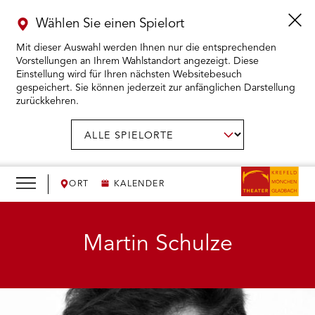
Wählen Sie einen Spielort
Mit dieser Auswahl werden Ihnen nur die entsprechenden
Vorstellungen an Ihrem Wahlstandort angezeigt. Diese
Einstellung wird für Ihren nächsten Websitebesuch
gespeichert. Sie können jederzeit zur anfänglichen Darstellung
zurückkehren.
Menü
öffnen
AUSWAHL BESTÄTIGEN
Spielort
wählen:
RMENÜ KARTENKAUF ÖFFNEN
RMENÜ SPIELPLAN ÖFFNEN
ORT
KALENDER
RMENÜ WIR ÖFFNEN
Martin Schulze
RMENÜ DAS THEATER ÖFFNEN
RMENÜ THEATERPÄDAGOGIK ÖFFNEN