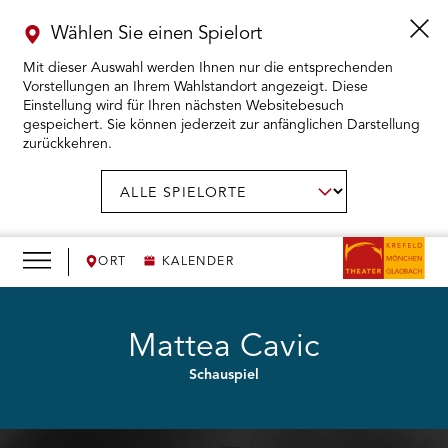
Wählen Sie einen Spielort
Mit dieser Auswahl werden Ihnen nur die entsprechenden
Vorstellungen an Ihrem Wahlstandort angezeigt. Diese
Einstellung wird für Ihren nächsten Websitebesuch
gespeichert. Sie können jederzeit zur anfänglichen Darstellung
zurückkehren.
Menü
öffnen
AUSWAHL BESTÄTIGEN
Spielort
wählen:
RMENÜ KARTENKAUF ÖFFNEN
RMENÜ SPIELPLAN ÖFFNEN
ORT
KALENDER
RMENÜ WIR ÖFFNEN
Mattea Cavic
Schauspiel
RMENÜ DAS THEATER ÖFFNEN
RMENÜ THEATERPÄDAGOGIK ÖFFNEN