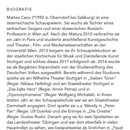
BIOGRAFIE
Mattea Cavic (*1992 in Oberndorf bei Salzburg) ist eine
österreichische Schauspielerin. Sie wuchs als Tochter eines
serbischen Geigers und einer slowenischen Russisch-
Professorin in Wien auf. Nach der Matura 2010 verbrachte sie
ein Jahr in Paris und studierte anschließend Kunstgeschichte
und Theater-, Film- und Medienwissenschaften an der
Universität Wien. 2013 begann sie ihr Schauspielstudium an
der staatlichen Hochschule für Musik und Darstellende Kunst
Stuttgart und schloss dieses 2017 erfolgreich ab. 2016 wurde
sie als Begabten-Stipendiatin von der Studienstiftung des
Deutschen Volkes ausgewählt. Bereits während des Studiums
spielte sie am Wilhelma Theater Stuttgart in „Sieben Türen“
(Regie: Niklaus Helbling) und am Staatstheater Stuttgart in
„Das kalte Herz“ (Regie: Armin Petras) und in
„Dysmorphomanie“ (Regie: Wolfgang Michalek). In ihrem
letzten Jahr an der Schauspielschule war sie am Staatstheater
Darmstadt engagiert. Dort spielte sie u.a. Wendy in „Peter
Pan“ (Regie: Ulf Goerke) und die Erinnye in „Die Orestie“
(Regie: Gustav Rueb). Danach ging sie für zwei Spielzeiten an
das Landestheater Tübingen und war dort ebenfalls in vielen
Hauptrollen zu sehen, wie beispielsweise als Gretchen in „Faust