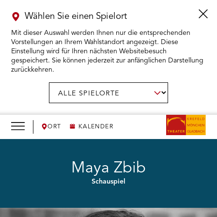
Wählen Sie einen Spielort
Mit dieser Auswahl werden Ihnen nur die entsprechenden
Vorstellungen an Ihrem Wahlstandort angezeigt. Diese
Einstellung wird für Ihren nächsten Websitebesuch
gespeichert. Sie können jederzeit zur anfänglichen Darstellung
zurückkehren.
Menü
öffnen
AUSWAHL BESTÄTIGEN
Spielort
wählen:
RMENÜ KARTENKAUF ÖFFNEN
RMENÜ SPIELPLAN ÖFFNEN
ORT
KALENDER
RMENÜ WIR ÖFFNEN
Maya Zbib
Schauspiel
RMENÜ DAS THEATER ÖFFNEN
RMENÜ THEATERPÄDAGOGIK ÖFFNEN