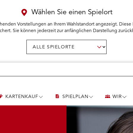
Wählen Sie einen Spielort
henden Vorstellungen an Ihrem Wahlstandort angezeigt. Diese 
chert. Sie können jederzeit zur anfänglichen Darstellung zurück
Spielort
AUSWAHL BESTÄTIGEN
wählen:
KARTENKAUF
SPIELPLAN
WIR
UNTERMENÜ
UNTERMENÜ
UNT
KARTENKAUF
SPIELPLAN
WIR
ÖFFNEN
ÖFFNEN
ÖFF