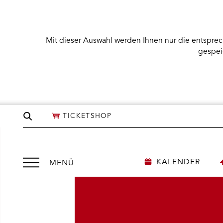
Mit dieser Auswahl werden Ihnen nur die entsprec
gespei
Seite
TICKETSHOP
durchsuchen
Menü
KALENDER
MENÜ
öffnen
NÜ KARTENKAUF ÖFFNEN