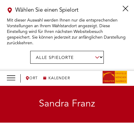
Wählen Sie einen Spielort
Mit dieser Auswahl werden Ihnen nur die entsprechenden
Vorstellungen an Ihrem Wahlstandort angezeigt. Diese
Einstellung wird für Ihren nächsten Websitebesuch
gespeichert. Sie können jederzeit zur anfänglichen Darstellung
zurückkehren.
Menü
öffnen
AUSWAHL BESTÄTIGEN
Spielort
wählen:
RMENÜ KARTENKAUF ÖFFNEN
RMENÜ SPIELPLAN ÖFFNEN
ORT
KALENDER
RMENÜ WIR ÖFFNEN
Sandra Franz
RMENÜ DAS THEATER ÖFFNEN
RMENÜ THEATERPÄDAGOGIK ÖFFNEN