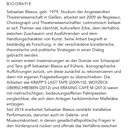
RMENÜ BESUCH ÖFFNEN
BIOGRAFIE
Sebastian Blasius, geb. 1979, Studium der Angewandten
Theaterwissenschaft in Gießen, arbeitet seit 2009 als Regisseur,
Choreograph und Theaterwissenschaftler. Leitmotivisch befasst
er sich Themen wie Identität, kulturellem Erbe, dem Verhältnis
zwischen Zuschauern und Ausführenden und dem
Handlungscharakter von Kunst. Seine Arbeit begreift er
beständig als Forschung, in der verschiedene künstlerische,
theoretische und politische Strategien in einen Dialog
gebracht werden.
In seinen ersten Inszenierungen an der Grenze von Schauspiel
und Tanz griff Sebastian Blasius auf frühere, ikonographische
Aufführungen zurück, um diese zunächst zu rekonstruieren und
dann mit eigenen Fragestellungen zu überschreiben. Die
Arbeiten wie KRAPP’S LAST TAPE (2009/10), WOYZECK
ÜBERSCHREIBEN (2012) und ERASING CAFÉ M (2013) waren
mit mehrschichtigen, bedeutungsoffenen Palimpsesten
vergleichbar, die sich dem Anlegen herkömmlicher Maßstäbe
entzogen.
Seit 2014 erarbeitet Sebastian Blasius verstärkt installative
Performances, darunter auch im Galerie- und
Museumskontext, in denen gesellschaftspolitische Fragen in
den Vordergrund rücken und oftmals das Verhältnis zwischen