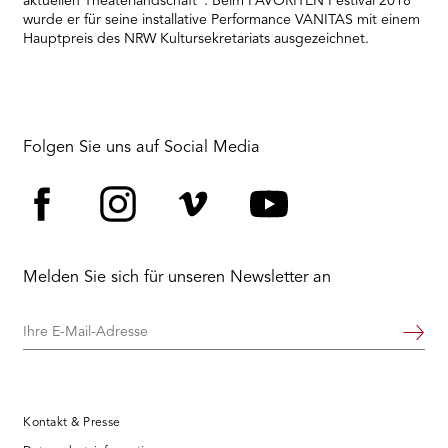
aktuellen Theaterlandschaft“. Beim FAVORITEN Festival 2018
wurde er für seine installative Performance VANITAS mit einem
Hauptpreis des NRW Kultursekretariats ausgezeichnet.
Folgen Sie uns auf Social Media
Facebook
Instagram
Vimeo
YouTube
Melden Sie sich für unseren Newsletter an
Ihre
Weiter
E-
Mail-
Adresse
Kontakt & Presse