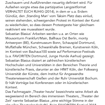
Zuschauern und Ausführenden neuartig definiert wird. Für
Aufsehen sorgte etwa das partizipative Langzeitformat
VERHALTET EUCH RUHIG (2014), in dem er u.a. Erdem
Gündüz, den ‚Standing Man‘ vom Taksim Platz dazu einlud,
seinen stehenden, schweigenden Protest im Kontext der Kunst
zu wiederholen, so dass dessen Protestgeste hier gleichsam
reaktiviert wie musealisiert wurde.
Sebastian Blasius‘ Arbeiten werden u.a. an Orten wie
Mousonturm Frankfurt/Main, Ballhaus Ost Berlin, monty
Antwerpen (BE), Kunstmuseum Bonn, Schauspiel Dortmund,
Muffathalle München, Schwankhalle Bremen, Kunstverein Köln,
im Kontext von Bauhaus100 sowie auf Performance-Festivals
(u.a. FAVORITEN Dortmund, Junge Hunde Aarhus) gezeigt.
Sebastian Blasius doziert an zahlreichen künstlerischen
Hochschulen und Universitäten in den Bereichen Theorie und
künstlerische Praxis, darunter an der HfMT Köln, der Folkwang
Universität der Künste, dem Institut für Angewandte
Theaterwissenschaft Gießen und der Ruhr Universität Bochum.
Er hält Vorträge bei Konferenzen oder im künstlerischen
Kontext.
Das Fachmagazin ‚Theater heute‘ bezeichnete seine Arbeit als
wegweisend im Bereich des immersiven Theaters, ‚Theater der
Zeit‘ nannte Sebastian Blasius „eine wichtige Stimme in der