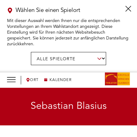
Wählen Sie einen Spielort
Mit dieser Auswahl werden Ihnen nur die entsprechenden
Vorstellungen an Ihrem Wahlstandort angezeigt. Diese
Einstellung wird für Ihren nächsten Websitebesuch
gespeichert. Sie können jederzeit zur anfänglichen Darstellung
zurückkehren.
Menü
öffnen
AUSWAHL BESTÄTIGEN
Spielort
wählen:
RMENÜ KARTENKAUF ÖFFNEN
RMENÜ SPIELPLAN ÖFFNEN
ORT
KALENDER
RMENÜ WIR ÖFFNEN
Sebastian Blasius
RMENÜ DAS THEATER ÖFFNEN
RMENÜ THEATERPÄDAGOGIK ÖFFNEN