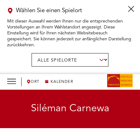
Wählen Sie einen Spielort
Mit dieser Auswahl werden Ihnen nur die entsprechenden
Vorstellungen an Ihrem Wahlstandort angezeigt. Diese
Einstellung wird für Ihren nächsten Websitebesuch
gespeichert. Sie können jederzeit zur anfänglichen Darstellung
zurückkehren.
Menü
öffnen
AUSWAHL BESTÄTIGEN
Spielort
wählen:
RMENÜ KARTENKAUF ÖFFNEN
RMENÜ SPIELPLAN ÖFFNEN
ORT
KALENDER
RMENÜ WIR ÖFFNEN
Siléman Carnewa
RMENÜ DAS THEATER ÖFFNEN
RMENÜ THEATERPÄDAGOGIK ÖFFNEN