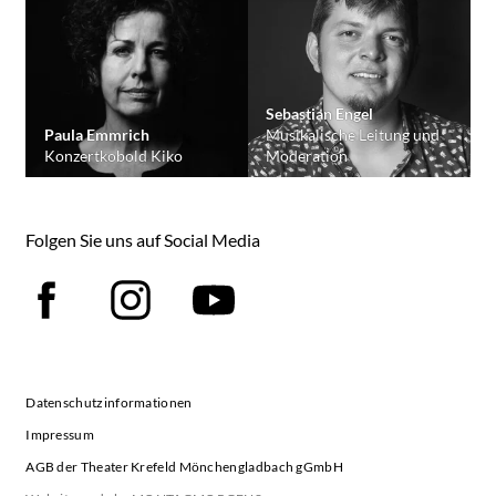
Sebastian Engel
Paula Emmrich
Musikalische Leitung und
Konzertkobold Kiko
Moderation
Folgen Sie uns auf Social Media
Facebook
Instagram
YouTube
Datenschutzinformationen
Impressum
AGB der Theater Krefeld Mönchengladbach gGmbH