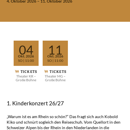
4. Oktober 2026 – 11. Oktober 2026
Vorstellungen
04
11
Okt. 2026
Okt. 2026
SO
| 11:00
SO
| 11:00
TICKETS
TICKETS
Theater KR –
Theater MG –
Große Bühne
Große Bühne
1. Kinderkonzert 26/27
„Warum ist es am Rhein so schön?“ Das fragt sich auch Kobold
Kiko und schnürt sogleich den Reiseschuh. Vom Quellort in den
Schweizer Alpen bis der Rhein in den Niederlanden in die