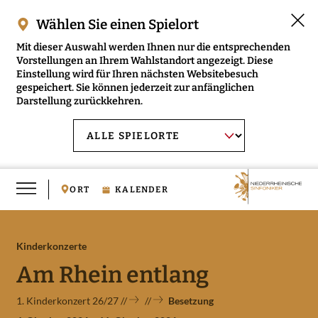
Wählen Sie einen Spielort
Mit dieser Auswahl werden Ihnen nur die entsprechenden
Vorstellungen an Ihrem Wahlstandort angezeigt. Diese
Einstellung wird für Ihren nächsten Websitebesuch
gespeichert. Sie können jederzeit zur anfänglichen
Darstellung zurückkehren.
Menü
AUSWAHL BESTÄTIGEN
Spielort
öffnen
wählen:
ORT
KALENDER
Kinderkonzerte
RMENÜ NIEDERRHEINISCHE SINFONIKER ÖFFNEN
Am Rhein entlang
RMENÜ MUSIKVERMITTLUNG ÖFFNEN
1. Kinderkonzert 26/27
Besetzung
RMENÜ MEDIEN ÖFFNEN