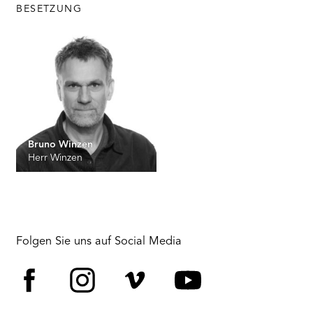
Platform
BESETZUNG
Bruno Winzen
Herr Winzen
Folgen Sie uns auf Social Media
Facebook
Instagram
Vimeo
YouTube