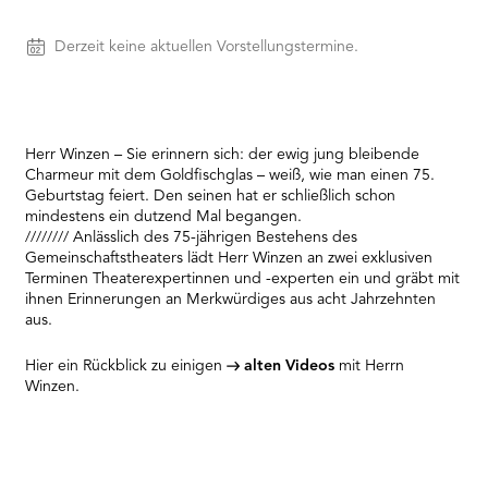
needs
to
Vorstellungen
Derzeit keine aktuellen Vorstellungstermine.
setup
the
site
with
their
Herr Winzen – Sie erinnern sich: der ewig jung bleibende
CMP
Charmeur mit dem Goldfischglas – weiß, wie man einen 75.
to
Geburtstag feiert. Den seinen hat er schließlich schon
add
mindestens ein dutzend Mal begangen.
this
//////// Anlässlich des 75-jährigen Bestehens des
content
Gemeinschaftstheaters lädt Herr Winzen an zwei exklusiven
to
Terminen Theaterexpertinnen und -experten ein und gräbt mit
the
ihnen Erinnerungen an Merkwürdiges aus acht Jahrzehnten
list
aus.
of
technologies
Hier ein Rückblick zu einigen
alten Videos
mit Herrn
used.
Winzen.
Powered
by
Usercentrics
Consent
Management