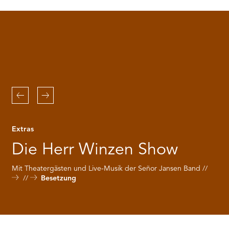
RMENÜ BESUCH ÖFFNEN
the
Youtube
service!
This
content
is
not
permitted
to
Zurück
Weiter
load
due
to
Extras
trackers
that
Die Herr Winzen Show
are
not
Mit Theatergästen und Live-Musik der Señor Jansen Band
disclosed
Besetzung
to
the
visitor.
The
website
owner