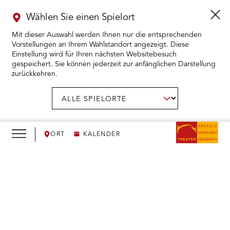
Wählen Sie einen Spielort
Mit dieser Auswahl werden Ihnen nur die entsprechenden
Vorstellungen an Ihrem Wahlstandort angezeigt. Diese
Einstellung wird für Ihren nächsten Websitebesuch
gespeichert. Sie können jederzeit zur anfänglichen Darstellung
zurückkehren.
Menü
öffnen
AUSWAHL BESTÄTIGEN
Spielort
wählen:
RMENÜ KARTENKAUF ÖFFNEN
RMENÜ SPIELPLAN ÖFFNEN
ORT
KALENDER
RMENÜ WIR ÖFFNEN
We
need
RMENÜ DAS THEATER ÖFFNEN
your
consent
RMENÜ THEATERPÄDAGOGIK ÖFFNEN
to load