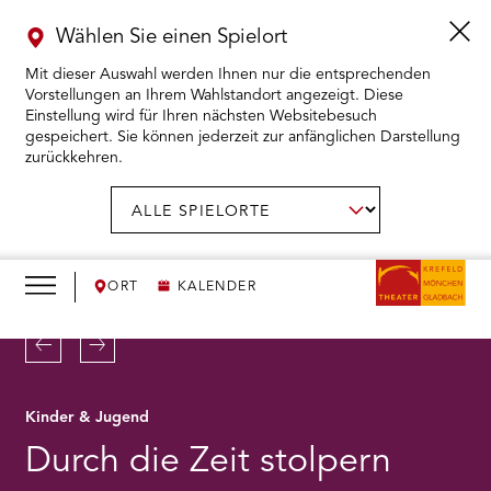
Wählen Sie einen Spielort
Mit dieser Auswahl werden Ihnen nur die entsprechenden
Vorstellungen an Ihrem Wahlstandort angezeigt. Diese
Einstellung wird für Ihren nächsten Websitebesuch
gespeichert. Sie können jederzeit zur anfänglichen Darstellung
zurückkehren.
Menü
öffnen
AUSWAHL BESTÄTIGEN
Spielort
wählen:
RMENÜ KARTENKAUF ÖFFNEN
RMENÜ SPIELPLAN ÖFFNEN
ORT
KALENDER
RMENÜ WIR ÖFFNEN
Zurück
Weiter
RMENÜ DAS THEATER ÖFFNEN
Kinder & Jugend
Durch die Zeit stolpern
RMENÜ THEATERPÄDAGOGIK ÖFFNEN