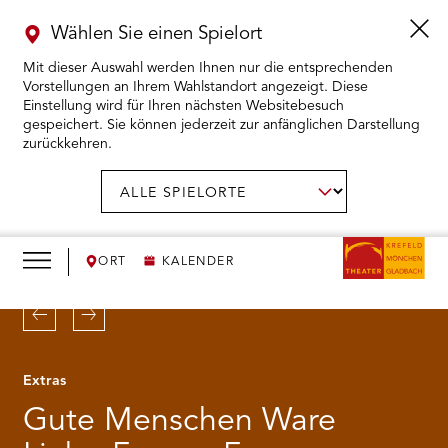
Wählen Sie einen Spielort
Mit dieser Auswahl werden Ihnen nur die entsprechenden
Vorstellungen an Ihrem Wahlstandort angezeigt. Diese
Einstellung wird für Ihren nächsten Websitebesuch
gespeichert. Sie können jederzeit zur anfänglichen Darstellung
zurückkehren.
Menü
öffnen
AUSWAHL BESTÄTIGEN
Spielort
wählen:
RMENÜ KARTENKAUF ÖFFNEN
RMENÜ SPIELPLAN ÖFFNEN
ORT
KALENDER
RMENÜ WIR ÖFFNEN
Zurück
Weiter
RMENÜ DAS THEATER ÖFFNEN
Extras
Gute Menschen Ware
RMENÜ THEATERPÄDAGOGIK ÖFFNEN