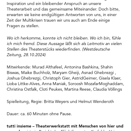
Inspiration und ein bleibender Anspruch an unsere
Theaterarbeit und das gemeinsame Miteinander. Doch bitte,
erwarten sie keine endgültigen Antworten von uns, in einer
Zeit der Multikrisen trauen wir uns auch am Ende einige
Fragen zu stellen.
Wo ich herkomme, konnte ich nicht bleiben. Wo ich bin, fühle
ich mich fremd. Diese
Aussage läßt sich als Leitmotiv an vielen
Stellen des Theaterstücks wiederfinden.
(Westdeutsche
Zeitung, 28.10.2024)
Mitwirkende: Murad Althafeel, Antonina Bashkina, Shahin
Biswas, Maike Buchholz, Maryam Gheiji, Asnad Ghebrezgi ,
Joshua Ghebrezgi, Christoph Gier, AstridGeimer, Gisela Klaer,
Lioba Littke-Alves, Anna Maniak, Soroosh MozafarMoghaddam,
Christina Ostfalk, Cloti Peukes, Martina Reese, Claudia Völlings
Spielleitung, Regie: Britta Weyers und Helmut Wenderoth
Dauer: ca. 60 Minuten ohne Pause.
tutti insieme – Theaterwerkstatt mit Menschen von hier und