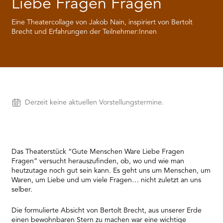
Liebe Fragen Fragen
RMENÜ BESUCH ÖFFNEN
Eine Theatercollage von Jakob Nain, inspiriert von Bertolt
Brecht und Erfahrungen der Teilnehmer:Innen
Vorstellungen
Derzeit keine aktuellen Vorstellungstermine.
Das Theaterstück “Gute Menschen Ware Liebe Fragen
Fragen” versucht herauszufinden, ob, wo und wie man
heutzutage noch gut sein kann. Es geht uns um Menschen, um
Waren, um Liebe und um viele Fragen… nicht zuletzt an uns
selber.
Die formulierte Absicht von Bertolt Brecht, aus unserer Erde
einen bewohnbaren Stern zu machen war eine wichtige