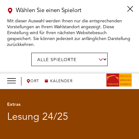
Wählen Sie einen Spielort
Mit dieser Auswahl werden Ihnen nur die entsprechenden
Vorstellungen an Ihrem Wahlstandort angezeigt. Diese
Einstellung wird für Ihren nächsten Websitebesuch
gespeichert. Sie können jederzeit zur anfänglichen Darstellung
zurückkehren.
Menü
öffnen
AUSWAHL BESTÄTIGEN
Spielort
wählen:
RMENÜ KARTENKAUF ÖFFNEN
RMENÜ SPIELPLAN ÖFFNEN
ORT
KALENDER
RMENÜ WIR ÖFFNEN
Extras
Lesung 24/25
RMENÜ DAS THEATER ÖFFNEN
RMENÜ THEATERPÄDAGOGIK ÖFFNEN