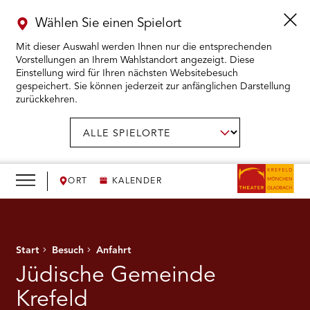
Wählen Sie einen Spielort
Mit dieser Auswahl werden Ihnen nur die entsprechenden
Vorstellungen an Ihrem Wahlstandort angezeigt. Diese
Einstellung wird für Ihren nächsten Websitebesuch
gespeichert. Sie können jederzeit zur anfänglichen Darstellung
zurückkehren.
Menü
öffnen
AUSWAHL BESTÄTIGEN
Spielort
wählen:
RMENÜ KARTENKAUF ÖFFNEN
RMENÜ SPIELPLAN ÖFFNEN
ORT
KALENDER
RMENÜ WIR ÖFFNEN
Start
Besuch
Anfahrt
RMENÜ DAS THEATER ÖFFNEN
Jüdische Gemeinde
RMENÜ THEATERPÄDAGOGIK ÖFFNEN
Krefeld