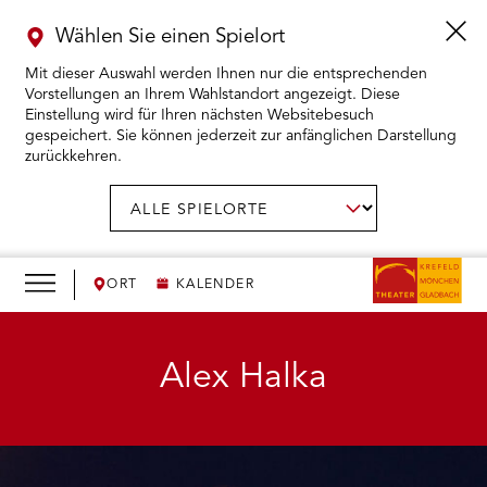
Wählen Sie einen Spielort
Mit dieser Auswahl werden Ihnen nur die entsprechenden
Vorstellungen an Ihrem Wahlstandort angezeigt. Diese
Einstellung wird für Ihren nächsten Websitebesuch
gespeichert. Sie können jederzeit zur anfänglichen Darstellung
zurückkehren.
Menü
öffnen
AUSWAHL BESTÄTIGEN
Spielort
wählen:
RMENÜ KARTENKAUF ÖFFNEN
RMENÜ SPIELPLAN ÖFFNEN
ORT
KALENDER
RMENÜ WIR ÖFFNEN
Alex Halka
RMENÜ DAS THEATER ÖFFNEN
RMENÜ THEATERPÄDAGOGIK ÖFFNEN