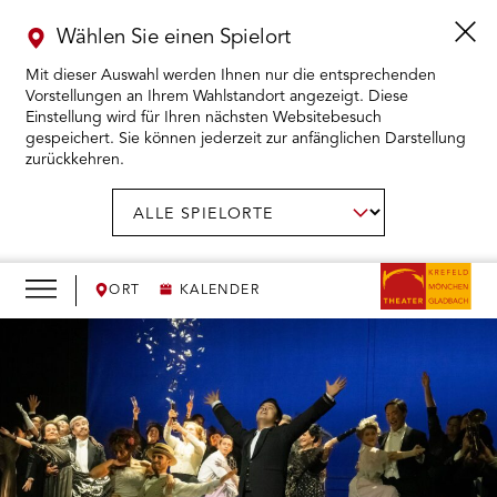
Wählen Sie einen Spielort
Mit dieser Auswahl werden Ihnen nur die entsprechenden
Vorstellungen an Ihrem Wahlstandort angezeigt. Diese
Einstellung wird für Ihren nächsten Websitebesuch
gespeichert. Sie können jederzeit zur anfänglichen Darstellung
zurückkehren.
Menü
öffnen
AUSWAHL BESTÄTIGEN
Spielort
wählen:
RMENÜ KARTENKAUF ÖFFNEN
RMENÜ SPIELPLAN ÖFFNEN
ORT
KALENDER
RMENÜ WIR ÖFFNEN
RMENÜ DAS THEATER ÖFFNEN
RMENÜ THEATERPÄDAGOGIK ÖFFNEN