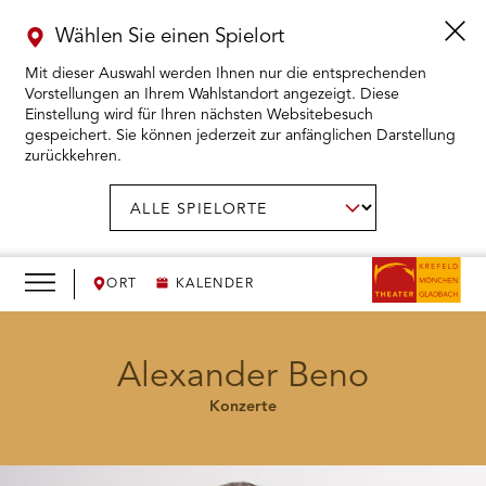
Wählen Sie einen Spielort
Mit dieser Auswahl werden Ihnen nur die entsprechenden
Vorstellungen an Ihrem Wahlstandort angezeigt. Diese
Einstellung wird für Ihren nächsten Websitebesuch
gespeichert. Sie können jederzeit zur anfänglichen Darstellung
zurückkehren.
Menü
öffnen
AUSWAHL BESTÄTIGEN
Spielort
wählen:
RMENÜ KARTENKAUF ÖFFNEN
RMENÜ SPIELPLAN ÖFFNEN
ORT
KALENDER
RMENÜ WIR ÖFFNEN
Alexander Beno
Konzerte
RMENÜ DAS THEATER ÖFFNEN
RMENÜ THEATERPÄDAGOGIK ÖFFNEN