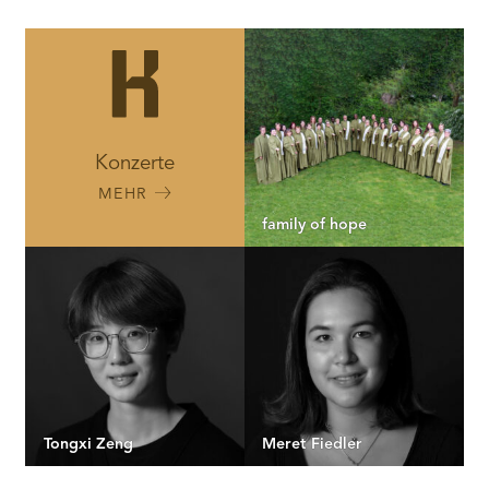
Konzerte
MEHR
family of hope
Tongxi Zeng
Meret Fiedler