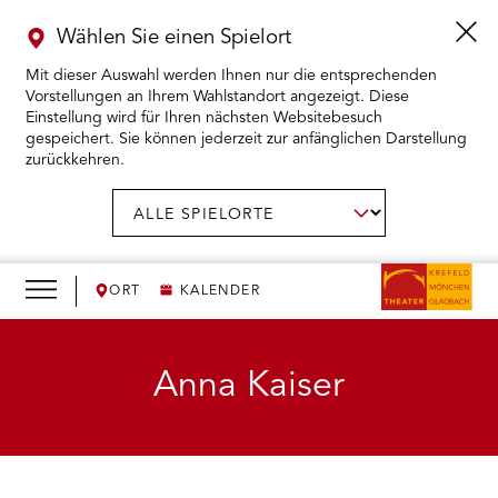
Wählen Sie einen Spielort
Mit dieser Auswahl werden Ihnen nur die entsprechenden
Vorstellungen an Ihrem Wahlstandort angezeigt. Diese
Einstellung wird für Ihren nächsten Websitebesuch
gespeichert. Sie können jederzeit zur anfänglichen Darstellung
zurückkehren.
Menü
öffnen
AUSWAHL BESTÄTIGEN
Spielort
wählen:
RMENÜ KARTENKAUF ÖFFNEN
RMENÜ SPIELPLAN ÖFFNEN
ORT
KALENDER
RMENÜ WIR ÖFFNEN
Anna Kaiser
RMENÜ DAS THEATER ÖFFNEN
RMENÜ THEATERPÄDAGOGIK ÖFFNEN