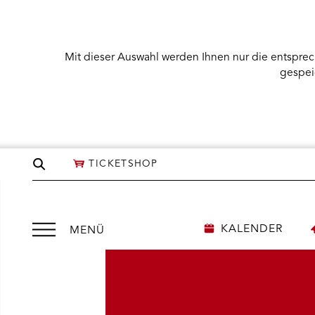
Mit dieser Auswahl werden Ihnen nur die entsprec
gespei
Seite
TICKETSHOP
durchsuchen
Menü
KALENDER
MENÜ
öffnen
NÜ KARTENKAUF ÖFFNEN