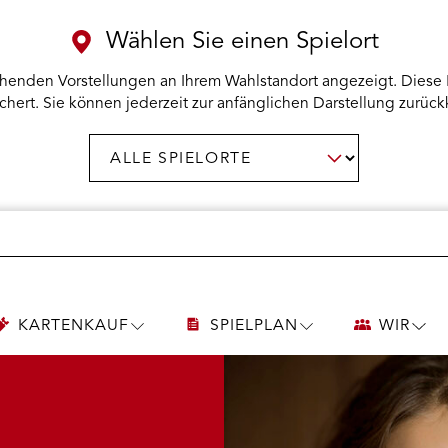
Wählen Sie einen Spielort
henden Vorstellungen an Ihrem Wahlstandort angezeigt. Diese 
chert. Sie können jederzeit zur anfänglichen Darstellung zurück
Spielort
AUSWAHL BESTÄTIGEN
wählen:
KARTENKAUF
SPIELPLAN
WIR
UNTERMENÜ
UNTERMENÜ
UNT
KARTENKAUF
SPIELPLAN
WIR
ÖFFNEN
ÖFFNEN
ÖFF