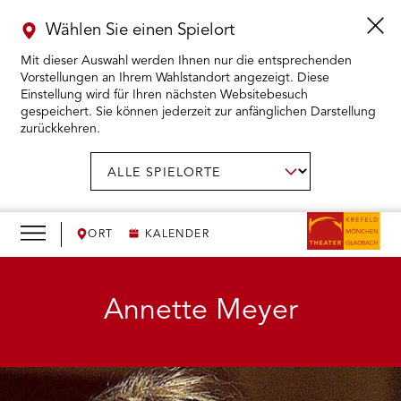
Wählen Sie einen Spielort
Mit dieser Auswahl werden Ihnen nur die entsprechenden
Vorstellungen an Ihrem Wahlstandort angezeigt. Diese
Einstellung wird für Ihren nächsten Websitebesuch
gespeichert. Sie können jederzeit zur anfänglichen Darstellung
zurückkehren.
Menü
öffnen
AUSWAHL BESTÄTIGEN
Spielort
wählen:
RMENÜ KARTENKAUF ÖFFNEN
RMENÜ SPIELPLAN ÖFFNEN
ORT
KALENDER
RMENÜ WIR ÖFFNEN
Annette Meyer
RMENÜ DAS THEATER ÖFFNEN
RMENÜ THEATERPÄDAGOGIK ÖFFNEN