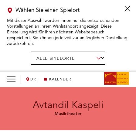
Wählen Sie einen Spielort
Mit dieser Auswahl werden Ihnen nur die entsprechenden
Vorstellungen an Ihrem Wahlstandort angezeigt. Diese
Einstellung wird für Ihren nächsten Websitebesuch
gespeichert. Sie können jederzeit zur anfänglichen Darstellung
zurückkehren.
Menü
öffnen
AUSWAHL BESTÄTIGEN
Spielort
wählen:
RMENÜ KARTENKAUF ÖFFNEN
RMENÜ SPIELPLAN ÖFFNEN
ORT
KALENDER
RMENÜ WIR ÖFFNEN
Avtandil Kaspeli
Musiktheater
RMENÜ DAS THEATER ÖFFNEN
RMENÜ THEATERPÄDAGOGIK ÖFFNEN