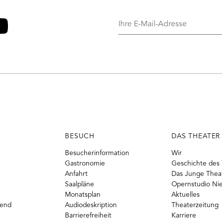
Ihre
E-
Mail-
o
ouTube
Adresse
BESUCH
DAS THEATER
Besucherinformation
Wir
Gastronomie
Geschichte des 
Anfahrt
Das Junge Thea
Saalpläne
Opernstudio Ni
Monatsplan
Aktuelles
gend
Audiodeskription
Theaterzeitung
Barrierefreiheit
Karriere