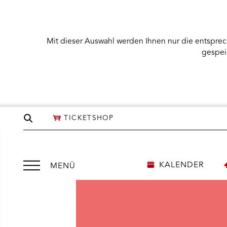
Mit dieser Auswahl werden Ihnen nur die entsprec
gespei
Seite
TICKETSHOP
durchsuchen
Menü
KALENDER
MENÜ
öffnen
NÜ KARTENKAUF ÖFFNEN