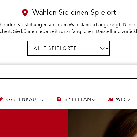
Wählen Sie einen Spielort
henden Vorstellungen an Ihrem Wahlstandort angezeigt. Diese 
chert. Sie können jederzeit zur anfänglichen Darstellung zurück
Spielort
AUSWAHL BESTÄTIGEN
wählen:
KARTENKAUF
SPIELPLAN
WIR
UNTERMENÜ
UNTERMENÜ
UNT
KARTENKAUF
SPIELPLAN
WIR
ÖFFNEN
ÖFFNEN
ÖFF