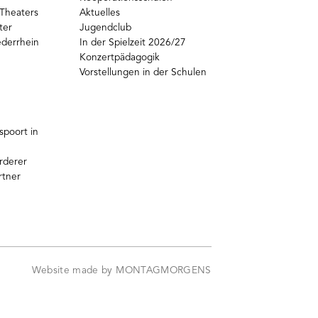
Theaters
Aktuelles
ter
Jugendclub
ederrhein
In der Spielzeit 2026/27
Konzertpädagogik
Vorstellungen in der Schulen
poort in
rderer
rtner
Website made by MONTAGMORGENS