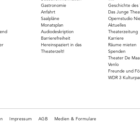
Gastronomie
Geschichte des 
Anfahrt
Das Junge Thea
Saalpläne
Opernstudio Ni
Monatsplan
Aktuelles
gend
Audiodeskription
Theaterzeitung
Barrierefreiheit
Karriere
er
Hereinspaziert in das
Räume mieten
Theaterzelt!
Spenden
Theater De Maas
Venlo
Freunde und Fö
WDR 3 Kulturpa
en
Impressum
AGB
Medien & Formulare