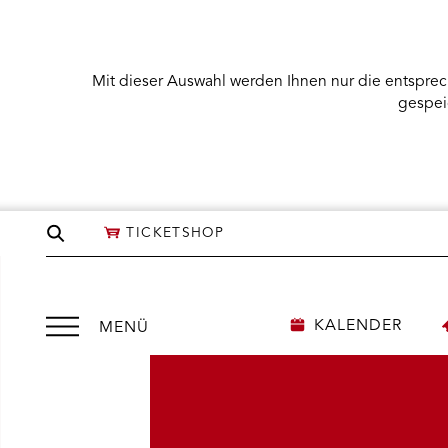
Mit dieser Auswahl werden Ihnen nur die entsprec
gespei
Seite
TICKETSHOP
durchsuchen
Menü
KALENDER
MENÜ
öffnen
NÜ KARTENKAUF ÖFFNEN