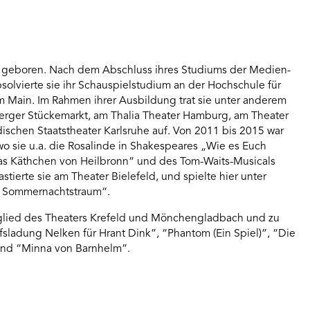
 geboren. Nach dem Abschluss ihres Studiums der Medien-
solvierte sie ihr Schauspielstudium an der Hochschule für
m Main. Im Rahmen ihrer Ausbildung trat sie unter anderem
berger Stückemarkt, am Thalia Theater Hamburg, am Theater
dischen Staatstheater Karlsruhe auf. Von 2011 bis 2015 war
 wo sie u.a. die Rosalinde in Shakespeares „Wie es Euch
s „Das Käthchen von Heilbronn“ und des Tom-Waits-Musicals
astierte sie am Theater Bielefeld, und spielte hier unter
n Sommernachtstraum“.
itglied des Theaters Krefeld und Mönchengladbach und zu
ffsladung Nelken für Hrant Dink”, “Phantom (Ein Spiel)”, “Die
und “Minna von Barnhelm”.