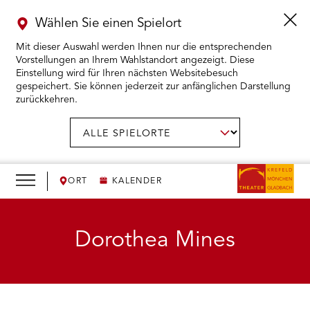
Wählen Sie einen Spielort
Mit dieser Auswahl werden Ihnen nur die entsprechenden
Vorstellungen an Ihrem Wahlstandort angezeigt. Diese
Einstellung wird für Ihren nächsten Websitebesuch
gespeichert. Sie können jederzeit zur anfänglichen Darstellung
zurückkehren.
Menü
öffnen
AUSWAHL BESTÄTIGEN
Spielort
wählen:
RMENÜ KARTENKAUF ÖFFNEN
RMENÜ SPIELPLAN ÖFFNEN
ORT
KALENDER
RMENÜ WIR ÖFFNEN
Dorothea Mines
RMENÜ DAS THEATER ÖFFNEN
RMENÜ THEATERPÄDAGOGIK ÖFFNEN