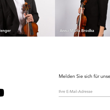
Wenger
Anna Maria Brodka
Melden Sie sich für uns
Ihre
E-
Mail-
o
ouTube
Adresse