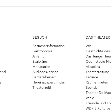
BESUCH
DAS THEATER
Besucherinformation
Wir
Gastronomie
Geschichte des 
Anfahrt
Das Junge Thea
Saalpläne
Opernstudio Ni
Monatsplan
Aktuelles
gend
Audiodeskription
Theaterzeitung
Barrierefreiheit
Karriere
er
Hereinspaziert in das
Räume mieten
Theaterzelt!
Spenden
Theater De Maas
Venlo
Freunde und Fö
WDR 3 Kulturpa