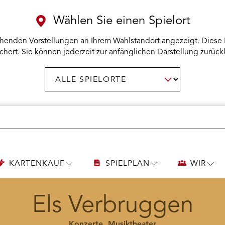
Wählen Sie einen Spielort
henden Vorstellungen an Ihrem Wahlstandort angezeigt. Diese 
chert. Sie können jederzeit zur anfänglichen Darstellung zurück
Spielort
AUSWAHL BESTÄTIGEN
wählen:
KARTENKAUF
SPIELPLAN
WIR
UNTERMENÜ
UNTERMENÜ
UNT
KARTENKAUF
SPIELPLAN
WIR
ÖFFNEN
ÖFFNEN
ÖFF
Els Verbruggen
Konzerte, Musiktheater