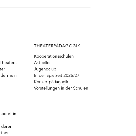
THEATERPÄDAGOGIK
Kooperationsschulen
Theaters
Aktuelles
ter
Jugendclub
ederrhein
In der Spielzeit 2026/27
Konzertpädagogik
Vorstellungen in der Schulen
poort in
rderer
rtner