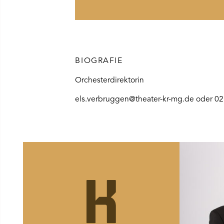
Ü SPIELPLAN ÖFFNEN
NÜ WIR ÖFFNEN
BIOGRAFIE
Orchesterdirektorin
NÜ DAS THEATER ÖFFNEN
els.verbruggen@theater-kr-mg.de oder 0
NÜ THEATERPÄDAGOGIK ÖFFNEN
NÜ BESUCH ÖFFNEN