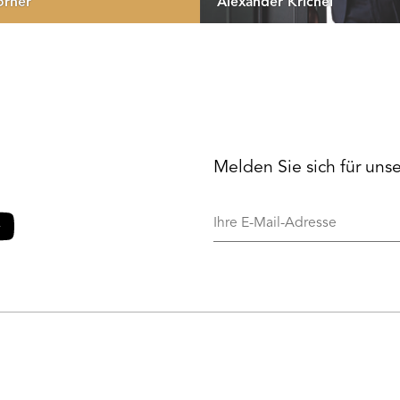
örner
Alexander Krichel
Melden Sie sich für uns
Ihre
E-
Mail-
o
ouTube
Adresse