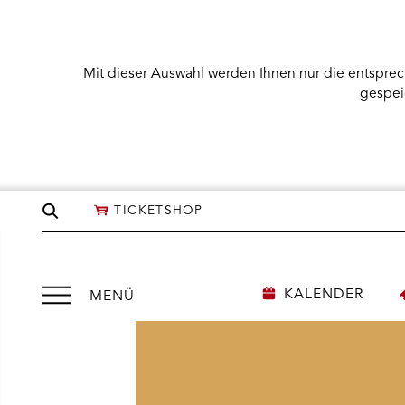
Mit dieser Auswahl werden Ihnen nur die entsprec
gespei
Seite
TICKETSHOP
durchsuchen
Menü
KALENDER
MENÜ
öffnen
NÜ KARTENKAUF ÖFFNEN