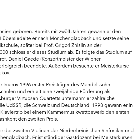
nien geboren. Bereits mit zwölf Jahren gewann er den
91 übersiedelte er nach Mönchengladbach und setzte seine
chule, später bei Prof. Grigori Zhislin an der
000 schloss er dieses Studium ab. Es folgte das Studium auf
rof. Daniel Gaede (Konzertmeister der Wiener
 erfolgreich beendete. Außerdem besuchte er Meisterkurse
akov.
 Imerov 1996 erster Preisträger des Mendelssohn-
hulen und erhielt eine zweijährige Förderung als
rsburger Virtuosen-Quartetts unternahm er zahlreiche
 die UdSSR, die Schweiz und Deutschland. 1998 gewann er in
 Klaviertrio bei einem Kammermusikwettbewerb den ersten
ashkent den zweiten Preis.
rer der zweiten Violinen der Niederrheinischen Sinfoniker und
engladbach. Er ist ständiger Gastdozent bei Meisterkursen