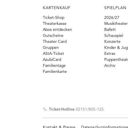
KARTENKAUF
SPIELPLAN
Ticket-Shop
2026/27
Theaterkasse
Musiktheater
Abos entdecken
Ballett
Gutscheine
Schauspiel
Theater Card
Konzerte
Gruppen
Kinder & Ju
AStA-Ticket
Extras
AzubiCard
Puppentheat
Familientage
Archiv
Familienkarte
Ticket-Hotline
02151/805-125
Kontakt & Presse
Datenschutzinformation