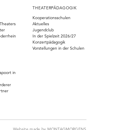
THEATERPÄDAGOGIK
Kooperationsschulen
Theaters
Aktuelles
ter
Jugendclub
ederrhein
In der Spielzeit 2026/27
Konzertpädagogik
Vorstellungen in der Schulen
poort in
rderer
rtner
Website made by MONTAGMORGENS