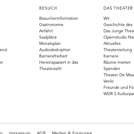
BESUCH
DAS THEATER
Besucherinformation
Wir
Gastronomie
Geschichte des 
Anfahrt
Das Junge Thea
Saalpläne
Opernstudio Ni
Monatsplan
Aktuelles
gend
Audiodeskription
Theaterzeitung
Barrierefreiheit
Karriere
er
Hereinspaziert in das
Räume mieten
Theaterzelt!
Spenden
Theater De Maas
Venlo
Freunde und Fö
WDR 3 Kulturpa
en
Impressum
AGB
Medien & Formulare