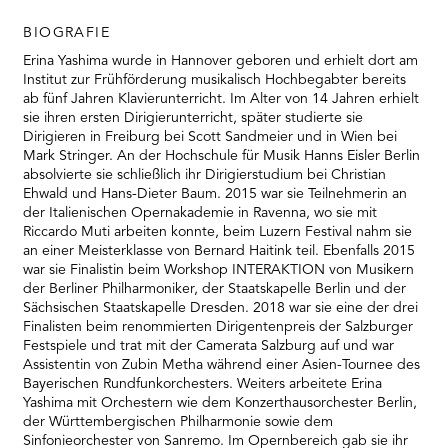
BIOGRAFIE
Erina Yashima wurde in Hannover geboren und erhielt dort am
Institut zur Frühförderung musikalisch Hochbegabter bereits
ab fünf Jahren Klavierunterricht. Im Alter von 14 Jahren erhielt
sie ihren ersten Dirigierunterricht, später studierte sie
Dirigieren in Freiburg bei Scott Sandmeier und in Wien bei
Mark Stringer. An der Hochschule für Musik Hanns Eisler Berlin
absolvierte sie schließlich ihr Dirigierstudium bei Christian
Ehwald und Hans-Dieter Baum. 2015 war sie Teilnehmerin an
der Italienischen Opernakademie in Ravenna, wo sie mit
Riccardo Muti arbeiten konnte, beim Luzern Festival nahm sie
an einer Meisterklasse von Bernard Haitink teil. Ebenfalls 2015
war sie Finalistin beim Workshop INTERAKTION von Musikern
der Berliner Philharmoniker, der Staatskapelle Berlin und der
Sächsischen Staatskapelle Dresden. 2018 war sie eine der drei
Finalisten beim renommierten Dirigentenpreis der Salzburger
Festspiele und trat mit der Camerata Salzburg auf und war
Assistentin von Zubin Metha während einer Asien-Tournee des
Bayerischen Rundfunkorchesters. Weiters arbeitete Erina
Yashima mit Orchestern wie dem Konzerthausorchester Berlin,
der Württembergischen Philharmonie sowie dem
Sinfonieorchester von Sanremo. Im Opernbereich gab sie ihr