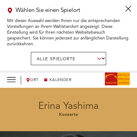
Wählen Sie einen Spielort
Mit dieser Auswahl werden Ihnen nur die entsprechenden
Vorstellungen an Ihrem Wahlstandort angezeigt. Diese
Einstellung wird für Ihren nächsten Websitebesuch
gespeichert. Sie können jederzeit zur anfänglichen Darstellung
zurückkehren.
Menü
öffnen
AUSWAHL BESTÄTIGEN
Spielort
wählen:
RMENÜ KARTENKAUF ÖFFNEN
RMENÜ SPIELPLAN ÖFFNEN
ORT
KALENDER
RMENÜ WIR ÖFFNEN
Erina Yashima
Konzerte
RMENÜ DAS THEATER ÖFFNEN
RMENÜ THEATERPÄDAGOGIK ÖFFNEN