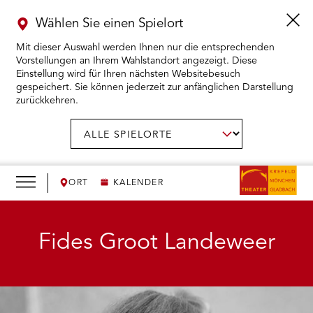
Wählen Sie einen Spielort
Mit dieser Auswahl werden Ihnen nur die entsprechenden
Vorstellungen an Ihrem Wahlstandort angezeigt. Diese
Einstellung wird für Ihren nächsten Websitebesuch
gespeichert. Sie können jederzeit zur anfänglichen Darstellung
zurückkehren.
Menü
öffnen
AUSWAHL BESTÄTIGEN
Spielort
wählen:
RMENÜ KARTENKAUF ÖFFNEN
RMENÜ SPIELPLAN ÖFFNEN
ORT
KALENDER
RMENÜ WIR ÖFFNEN
Fides Groot Landeweer
RMENÜ DAS THEATER ÖFFNEN
RMENÜ THEATERPÄDAGOGIK ÖFFNEN