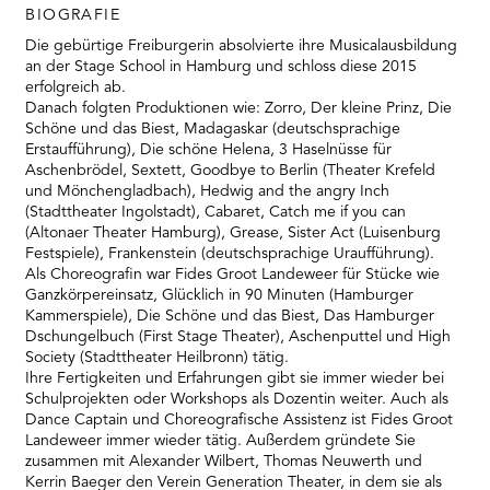
BIOGRAFIE
Die gebürtige Freiburgerin absolvierte ihre Musicalausbildung
an der Stage School in Hamburg und schloss diese 2015
erfolgreich ab.
Danach folgten Produktionen wie: Zorro, Der kleine Prinz, Die
Schöne und das Biest, Madagaskar (deutschsprachige
Erstaufführung), Die schöne Helena, 3 Haselnüsse für
Aschenbrödel, Sextett, Goodbye to Berlin (Theater Krefeld
und Mönchengladbach), Hedwig and the angry Inch
(Stadttheater Ingolstadt), Cabaret, Catch me if you can
(Altonaer Theater Hamburg), Grease, Sister Act (Luisenburg
Festspiele), Frankenstein (deutschsprachige Uraufführung).
Als Choreografin war Fides Groot Landeweer für Stücke wie
Ganzkörpereinsatz, Glücklich in 90 Minuten (Hamburger
Kammerspiele), Die Schöne und das Biest, Das Hamburger
Dschungelbuch (First Stage Theater), Aschenputtel und High
Society (Stadttheater Heilbronn) tätig.
Ihre Fertigkeiten und Erfahrungen gibt sie immer wieder bei
Schulprojekten oder Workshops als Dozentin weiter. Auch als
Dance Captain und Choreografische Assistenz ist Fides Groot
Landeweer immer wieder tätig. Außerdem gründete Sie
zusammen mit Alexander Wilbert, Thomas Neuwerth und
Kerrin Baeger den Verein Generation Theater, in dem sie als