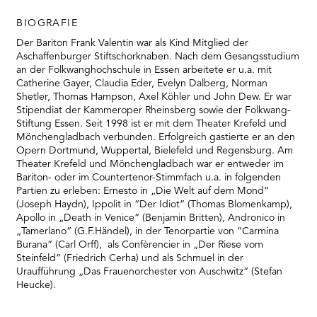
BIOGRAFIE
Der Bariton Frank Valentin war als Kind Mitglied der
Aschaffenburger Stiftschorknaben. Nach dem Gesangsstudium
an der Folkwanghochschule in Essen arbeitete er u.a. mit
Catherine Gayer, Claudia Eder, Evelyn Dalberg, Norman
Shetler, Thomas Hampson, Axel Köhler und John Dew. Er war
Stipendiat der Kammeroper Rheinsberg sowie der Folkwang-
Stiftung Essen. Seit 1998 ist er mit dem Theater Krefeld und
Mönchengladbach verbunden. Erfolgreich gastierte er an den
Opern Dortmund, Wuppertal, Bielefeld und Regensburg. Am
Theater Krefeld und Mönchengladbach war er entweder im
Bariton- oder im Countertenor-Stimmfach u.a. in folgenden
Partien zu erleben: Ernesto in „Die Welt auf dem Mond“
(Joseph Haydn), Ippolit in “Der Idiot” (Thomas Blomenkamp),
Apollo in „Death in Venice“ (Benjamin Britten), Andronico in
„Tamerlano“ (G.F.Händel), in der Tenorpartie von “Carmina
Burana” (Carl Orff), als Confèrencier in „Der Riese vom
Steinfeld“ (Friedrich Cerha) und als Schmuel in der
Uraufführung „Das Frauenorchester von Auschwitz“ (Stefan
Heucke).