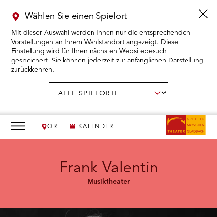
Wählen Sie einen Spielort
Mit dieser Auswahl werden Ihnen nur die entsprechenden
Vorstellungen an Ihrem Wahlstandort angezeigt. Diese
Einstellung wird für Ihren nächsten Websitebesuch
gespeichert. Sie können jederzeit zur anfänglichen Darstellung
zurückkehren.
Menü
öffnen
AUSWAHL BESTÄTIGEN
Spielort
wählen:
RMENÜ KARTENKAUF ÖFFNEN
RMENÜ SPIELPLAN ÖFFNEN
ORT
KALENDER
RMENÜ WIR ÖFFNEN
Frank Valentin
Musiktheater
RMENÜ DAS THEATER ÖFFNEN
RMENÜ THEATERPÄDAGOGIK ÖFFNEN