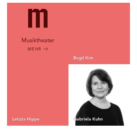
Musiktheater
MEHR
Bogil Kim
Letizia Hippe
Gabriela Kuhn